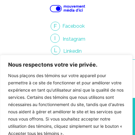
F
Facebook
I
Instagram
L
Linkedin
Nous respectons votre vie privée.
Nous plaçons des témoins sur votre appareil pour
permettre à ce site de fonctionner et pour améliorer votre
expérience en tant qu'utilisateur ainsi que la qualité de nos
Contacter Gendron
services. Certains des témoins que nous utilisons sont
nécessaires au fonctionnement du site, tandis que d'autres
info@gendroncommunication.com
nous aident à gérer et améliorer le site et les services que
450 661-3814
nous vous offrons. Si vous souhaitez accepter notre
4810, rue Jean-Talon O., suite 400-09,
utilisation des témoins, cliquez simplement sur le bouton «
Montréal, Québec H4P 2N5
Accepter tous les témoins ».