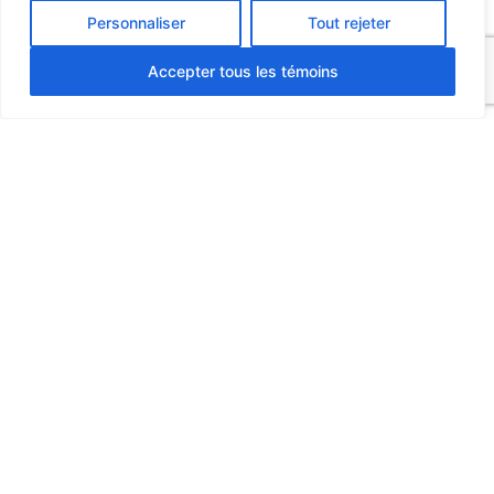
Personnaliser
Tout rejeter
Accepter tous les témoins
Stratégie
Planification stratégique 360.
Plan d'action stratégique, à moyen et long terme.
Stratégie de marque et positionnement.
Objectifs, indicateurs-clés et plans de mesure.
Analyse et diagnostic (audit).
Création
Élaboration de plateforme créative.
Développement de plateforme et d'image de marque.