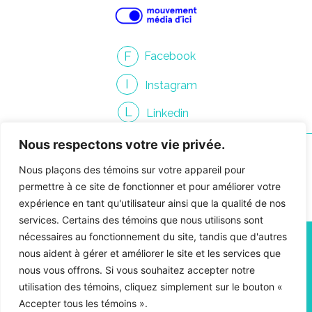
F
Facebook
I
Instagram
L
Linkedin
Nous respectons votre vie privée.
Nous plaçons des témoins sur votre appareil pour
permettre à ce site de fonctionner et pour améliorer votre
expérience en tant qu'utilisateur ainsi que la qualité de nos
Contacter Gendron
services. Certains des témoins que nous utilisons sont
nécessaires au fonctionnement du site, tandis que d'autres
info@gendroncommunication.com
nous aident à gérer et améliorer le site et les services que
450 661-3814
nous vous offrons. Si vous souhaitez accepter notre
4810, rue Jean-Talon O., suite 400-09,
utilisation des témoins, cliquez simplement sur le bouton «
Montréal, Québec H4P 2N5
Accepter tous les témoins ».