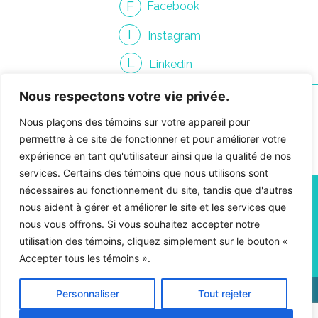
F
Facebook
I
Instagram
L
Linkedin
Nous respectons votre vie privée.
Nous plaçons des témoins sur votre appareil pour
permettre à ce site de fonctionner et pour améliorer votre
expérience en tant qu'utilisateur ainsi que la qualité de nos
Contacter Gendron
services. Certains des témoins que nous utilisons sont
nécessaires au fonctionnement du site, tandis que d'autres
info@gendroncommunication.com
nous aident à gérer et améliorer le site et les services que
450 661-3814
nous vous offrons. Si vous souhaitez accepter notre
4810, rue Jean-Talon O., suite 400-09,
utilisation des témoins, cliquez simplement sur le bouton «
Montréal, Québec H4P 2N5
Accepter tous les témoins ».
Personnaliser
Tout rejeter
Politique de confidentialité