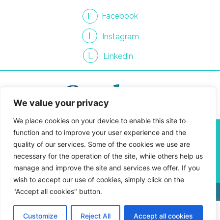
F
Facebook
I
Instagram
L
Linkedin
We value your privacy
We place cookies on your device to enable this site to
info@gendroncommunication.com
function and to improve your user experience and the
450 661-3814
quality of our services. Some of the cookies we use are
4810 Jean-Talon St. West, Suite 400-09
necessary for the operation of the site, while others help us
Montreal, Quebec H4P 2N5
manage and improve the site and services we offer. If you
wish to accept our use of cookies, simply click on the
"Accept all cookies" button.
Privacy Policy
Customize
Reject All
Accept all cookies
Gendron Communication © 2026